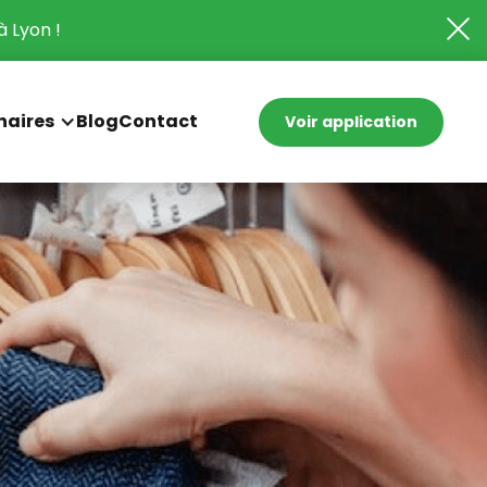
à Lyon !
naires
Blog
Contact
Voir application