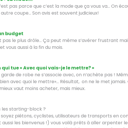
n’est pas parce que c’est la mode que ça vous va… On éc
autre coupe… Son avis est souvent judicieux!
 un budget
est pas le plus drôle… Ça peut même s’avérer frustrant ma
t vous aussi à la fin du mois.
 qui tue « Avec quoi vais-je le mettre? »
e garde de robe ne s’associe avec, on n’achète pas ! Même
i bien avec quoi le mettre»… Résultat, on ne le met jamais
, mieux vaut moins acheter, mais mieux.
 les starting-block ?
 soyez piétons, cyclistes, utilisateurs de transports en c
nt aussi les bienvenus !) vous voilà prêts à aller arpenter le