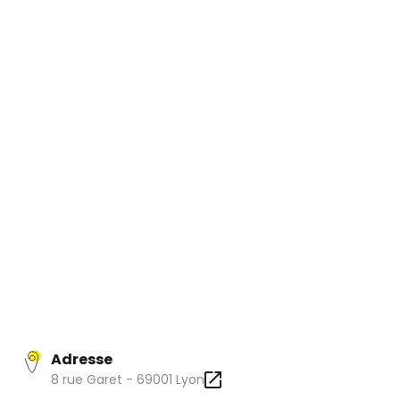
Bonne humeur, rapidité, service tardif (fermeture à 1H00),
le Café 203 sert dans une ambiance très agréable et
décontractée, une belle cuisine très bien exécutée aux
portions généreuses. Vivement recommandé !
Adresse
8 rue Garet - 69001 Lyon