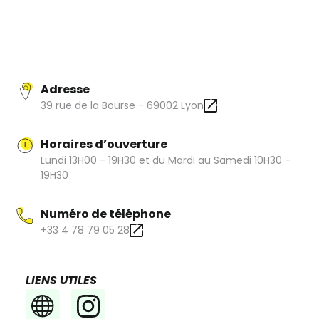
soin par une équipe au top qui déniche des pépites
toutes les semaines. A la fois éthique, responsable et
toujours hyper stylé ! Une adresse incontournable où vous
serez toujours reçu avec le sourire !
Adresse
39 rue de la Bourse - 69002 Lyon
Horaires d’ouverture
Lundi 13H00 - 19H30 et du Mardi au Samedi 10H30 -
19H30
Numéro de téléphone
+33 4 78 79 05 28
LIENS UTILES