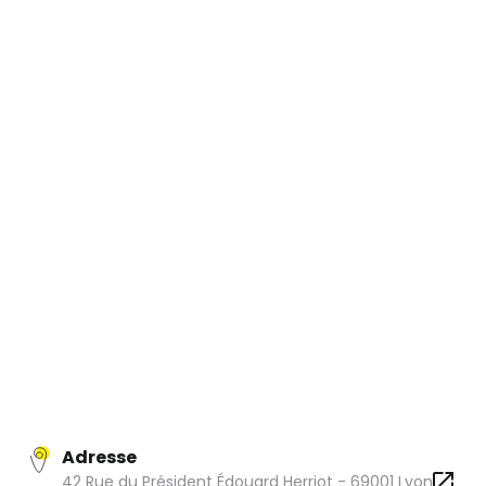
Sacs et petite maroquinerie mais aussi une large
sélection d'accessoires....La belle maison Lancaster et
désormais présente à Lyon dans une toute nouvelle
boutique claire et lumineuse, à l'image de la marque.
Adresse
42 Rue du Président Édouard Herriot - 69001 Lyon