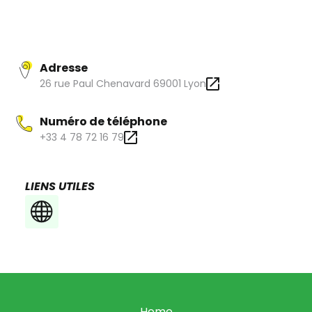
chou ! Accessoires de puériculture, décoration, jouets
d’éveil ou encore jeux de société, le cadeau idéal fait pour
votre petit se trouve forcément ici !
Adresse
26 rue Paul Chenavard 69001 Lyon
Numéro de téléphone
+33 4 78 72 16 79
LIENS UTILES
Home