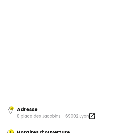
personnalisables. Des bases de toutes formes, des rabats
réversibles et des poignées et bandoulières
interchangeables… réalisés dans les cuirs et matières les
plus nobles. De cette idée naît le concept « Magic
Metamorphose ».
Les sacs à main LOLO CHATENAY sont fabriqués en France
par des façonniers, formés aux techniques des plus
prestigieuses Maisons françaises.
Le choix est prioritairement des fournisseurs français ou
européens, respectueux des normes écologiques.
Tout est mis en œuvre pour minimiser les déchets
matières en optimisant la coupe des cuirs par les ateliers.
Adresse
8 place des Jacobins - 69002 Lyon
Horaires d’ouverture