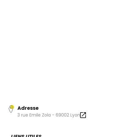
Véritable icône contemporaine de la culture pop, le
carnet Moleskine est célébré aujourd’hui comme un
espace de liberté dans lequel chacun peut exprimer sa
créativité et son talent. A retrouver dans cette toute
nouvelle boutique qui leui est dédié, en plein coeur de la
Presqu'île à Lyon.
Adresse
3 rue Emile Zola - 69002 Lyon
LIENS UTILES