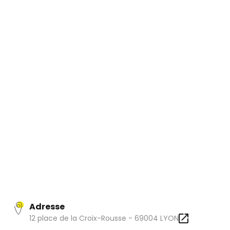
Jambon blanc ou cru, rosette, jésu, saucisson de Lyon,
saucisson à cuire, andouillette, saladiers lyonnais,
quenelles de brochet, terrines ou encore pâtés en
croûte… Retrouvez le meilleur de la charcuterie, des plats
cuisinés et autres lyonnaiseries dans les 5 charcuteries
Sibilia
traiteur à Lyon ! Une formule snacking, des
sandwichs, des plats à emporter et des plateaux de
charcuterie complètent l’offre afin de répondre au mieux
à toutes les attentes.
Adresse
12 place de la Croix-Rousse - 69004 LYON