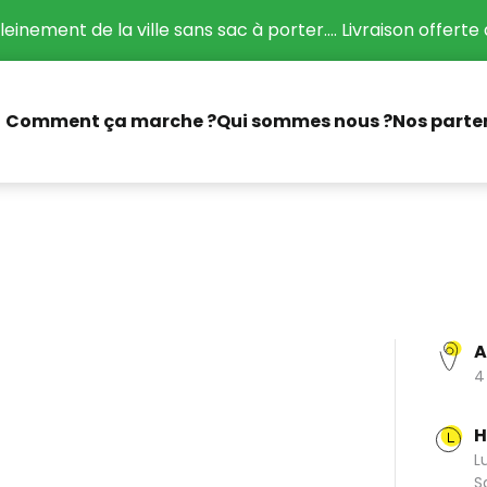
leinement de la ville sans sac à porter.... Livraison offerte 
Comment ça marche ?
Qui sommes nous ?
Nos parte
A
4
H
L
S