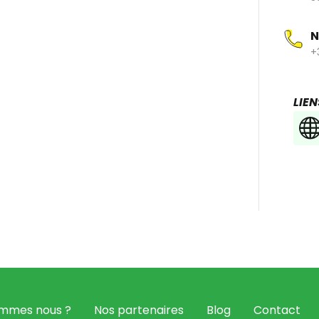
N
ous propose un service de cordonnerie pour
+
s chaussures de luxe. Ressemelage, pose de
ers encastrés, Antalole Weill, cordonnier bottier
soirement compagnon du devoir, s'occupe de
LIEN
uvez même leur envoyer vos paires si vous
nnais.
qualité assuré par un artisan hyper talentueux
ommes nous ?
Nos partenaires
Blog
Contact