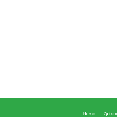
Upper Shoes
v
entretenir vo
patins ou de f
maison, acces
tout. Vous po
n'êtes pas lyo
Un travail de 
et passionné !
Home
Qui s