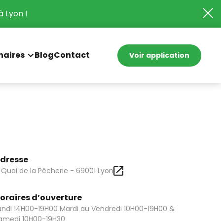
à Lyon !
naires
Blog
Contact
Voir application
dresse
 Quai de la Pêcherie - 69001 Lyon
oraires d’ouverture
undi 14H00-19H00 Mardi au Vendredi 10H00-19H00 &
amedi 10H00-19H30